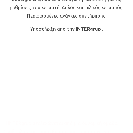
ρυθμίσεις του χειριστή. Απλός και φιλικός χειρισμός.
Περιορισμένες ανάγκες συντήρησης.
Υποστήριξη από την
INTERgrup
.
Συμβουλευτική
Υπηρεσία
Η INTERgrup στελεχώνεται από μία δυναμική ομάδα
Συμβούλων, οι οποίοι θα σας παρουσιάσουν ένα