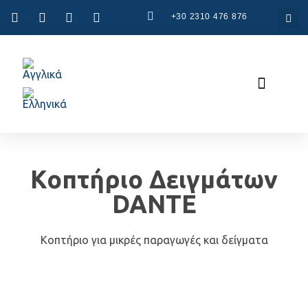
+30 2310 476 876
Συστήματα CAD
Συστήματα CAM
Κοπτήριο Δειγμάτων
DANTE
Κοπτήριο
για μικρές παραγωγές και δείγματα