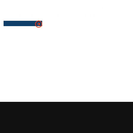
ολοκληρωμένο πρόγραμμα για την επιχείρησή σας, που
θα ανταποκρίνεται στις ανάγκες της και όχι μόνο.
Ξεκίνα σημερα