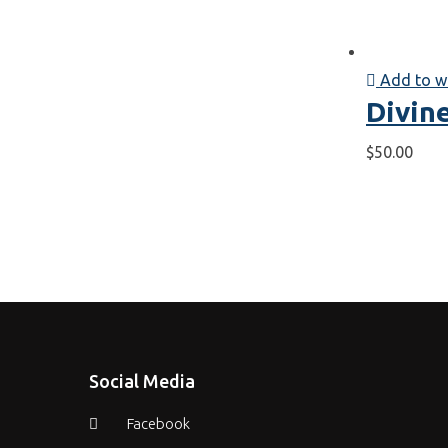
Add to w
Divin
$
50.00
Social Media
Facebook