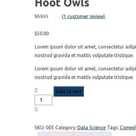
Hoot Owls
(
1
customer review)
Rated
1
3.00
$
50.00
out of 5
based
on
Lorem ipsum dolor sit amet, consectetur adipi
customer
rating
nostrud gravida et mattis vulputate tristique.
Lorem ipsum dolor sit amet, consectetur adipi
nostrud gravida et mattis vulputate tristique.
Add to cart
SKU:
005
Category:
Data Science
Tags:
Comed