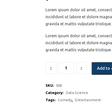
out of 5
based
on
Lorem ipsum dolor sit amet, consecte
custom
er
incididunt ut labore et dolore magn
rating
gravida et mattis vulputate tristique.
Lorem ipsum dolor sit amet, consecte
incididunt ut labore et dolore magn
gravida et mattis vulputate tristique.
Add to 
SKU:
008
Category:
Data Science
Tags:
Comedy
,
Entertainment