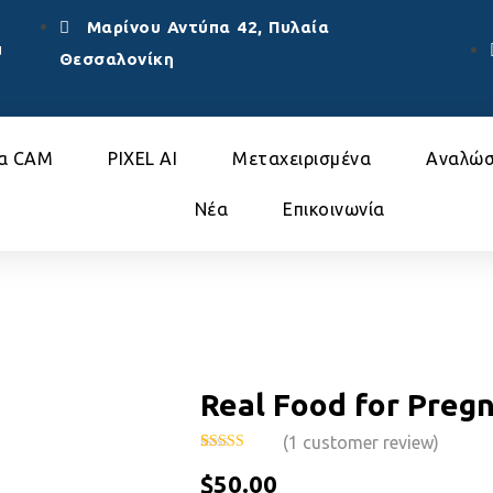
Μαρίνου Αντύπα 42, Πυλαία
u
Θεσσαλονίκη
α CAM
PIXEL AI
Μεταχειρισμένα
Αναλώσ
Nέα
Επικοινωνία
Real Food for Preg
(
1
customer review)
Rated
1
$
50.00
3.00