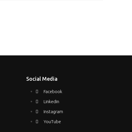
Ignit
$
50.00
Social Media
Facebook
Linkedin
Instagram
YouTube