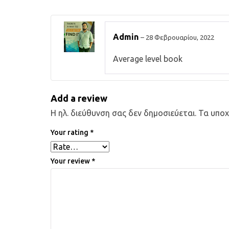
Admin
–
28 Φεβρουαρίου, 2022
Average level book
Add a review
Η ηλ. διεύθυνση σας δεν δημοσιεύεται.
Τα υποχ
Your rating
*
Your review
*