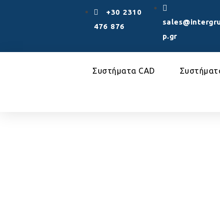
+30 2310
sales@intergr
476 876
p.gr
Συστήματα CAD
Συστήματ