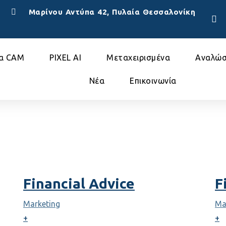
Μαρίνου Αντύπα 42, Πυλαία Θεσσαλονίκη
α CAM
PIXEL AI
Μεταχειρισμένα
Αναλώσ
Nέα
Επικοινωνία
Financial Advice
F
Marketing
Ma
+
+