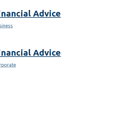
inancial Advice
siness
inancial Advice
rporate