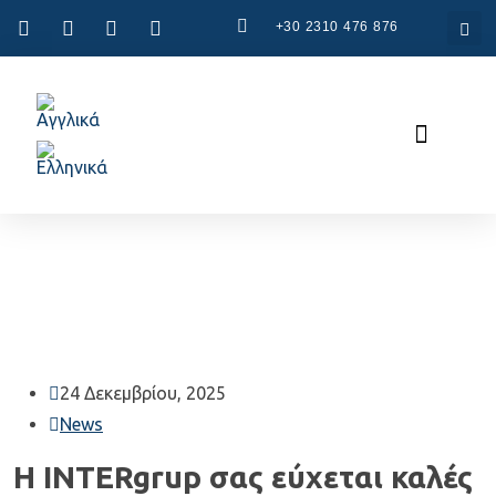
+30 2310 476 876
Συστήματα CAD
Συστήματα CAM
24 Δεκεμβρίου, 2025
News
Η INTERgrup σας εύχεται καλές