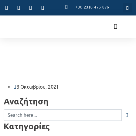
+30 2310 476 876
Συστήματα CAD
Συστήματα CAM
8 Οκτωβρίου, 2021
Αναζήτηση
Κατηγορίες