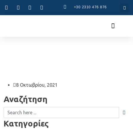
+30 2310 476 876
Συστήματα CAD
Συστήματα CAM
8 Οκτωβρίου, 2021
Αναζήτηση
Κατηγορίες